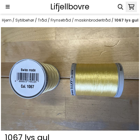
Lifjellbovre
Hopp til innhold
Hjem
/
Sytilbehør
/
Tråd
/
Frynsetråd / maskinbroderitråd
/
1067 lys gul
1067 lys gul