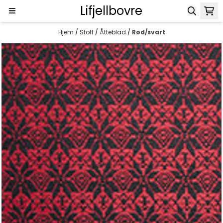
Lifjellbovre
Hopp til innhold
Hjem
/
Stoff
/
Åtteblad
/
Rød/svart