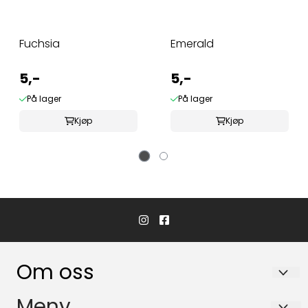
Fuchsia
Emerald
5,-
5,-
På lager
På lager
Kjøp
Kjøp
Om oss
LIFJELLBOVRE
Meny