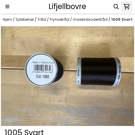
Lifjellbovre
Hopp til innhold
Hjem
/
Sytilbehør
/
Tråd
/
Frynsetråd / maskinbroderitråd
/
1005 Svart
1005 Svart