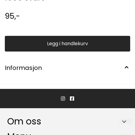
95,-
Legg i handlekurv
Informasjon
Om oss
LIFJELLBOVRE