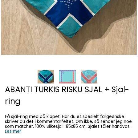
ABANTI TURKIS RISKU SJAL + Sjal-
ring
Få sjal-ring med på kjøpet. Har du et spesielt fargeønske
skriver du det i kommentarfeltet. Om ikke, så sender jeg noe
som matcher. 100% Silkesjal: 85x85 cm, Sjalet tåler handvask
med Milo. Dette sjalet er ett prøveprosjekt hvor vi tester ut
Les mer
om silkeprint er egnet på sjal vi vanligvis frynser. I