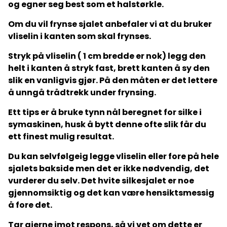
og egner seg best som et halstørkle.
Om du vil frynse sjalet anbefaler vi at du bruker
vliselin i kanten som skal frynses.
Stryk på vliselin ( 1 cm bredde er nok) legg den
helt i kanten å stryk fast, brett kanten å sy den
slik en vanligvis gjør. På den måten er det lettere
å unngå trådtrekk under frynsing.
Ett tips er å bruke tynn nål beregnet for silke i
symaskinen, husk å bytt denne ofte slik får du
ett finest mulig resultat.
Du kan selvfølgeig legge vliselin eller fore på hele
sjalets bakside men det er ikke nødvendig, det
vurderer du selv. Det hvite silkesjalet er noe
gjennomsiktig og det kan være hensiktsmessig
å fore det.
Tar gjerne imot respons, så vi vet om dette er