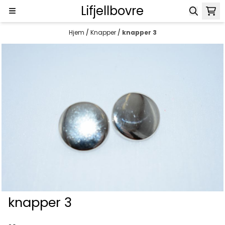
Lifjellbovre
Hopp til innhold
Hjem
/
Knapper
/
knapper 3
knapper 3