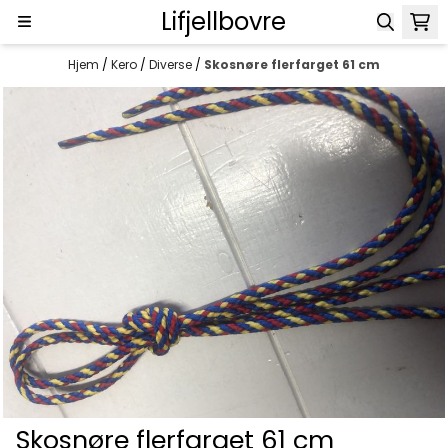
Lifjellbovre
Hopp til innhold
Hjem
/
Kero
/
Diverse
/
Skosnøre flerfarget 61 cm
Skosnøre flerfarget 61 cm