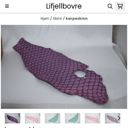
Lifjellbovre
Hopp til innhold
Hjem
/
Skinn
/
karpeskinn